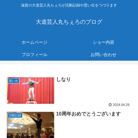
滋賀の大道芸人丸ちぇろが活動記録や思い出をつづります
大道芸人丸ちぇろのブログ
ホームページ
ショー内容
プロフィール
お問い合わせ
しなり
思い出
2024.04.29
10周年おめでとうございます
活動記録