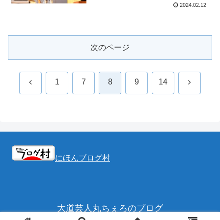
2024.02.12
次のページ
前
次
1
7
8
9
14
へ
へ
にほんブログ村
大道芸人丸ちぇろのブログ