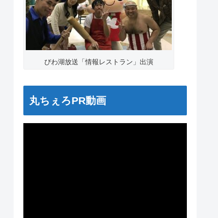
びわ湖放送「情報レストラン」出演
丸ちぇろPR動画