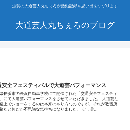
滋賀の大道芸人丸ちぇろが活動記録や思い出をつづります
大道芸人丸ちぇろのブログ
通安全フェスティバルで大道芸パフォーマンス
県長浜市の長浜自動車学校にて開催された「交通安全フェスティ
」にて大道芸パフォーマンスをさせていただきました。 大道芸な
路上でショーをするのは本来のやり方なのですが、それが教習所
路だと何だか不思議な気持ちになりました。 少し暑...