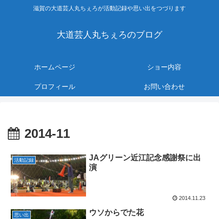
滋賀の大道芸人丸ちぇろが活動記録や思い出をつづります
大道芸人丸ちぇろのブログ
ホームページ
ショー内容
プロフィール
お問い合わせ
2014-11
JAグリーン近江記念感謝祭に出
活動記録
演
2014.11.23
ウソからでた花
思い出