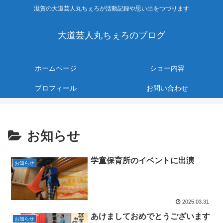
滋賀の大道芸人丸ちぇろが活動記録や思い出をつづります
大道芸人丸ちぇろのブログ
ホームページ
ショー内容
プロフィール
お問い合わせ
お知らせ
学童保育所のイベントに出演
お知らせ
2025.03.31
あけましておめでとうございます
お知らせ