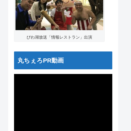
びわ湖放送「情報レストラン」出演
丸ちぇろPR動画