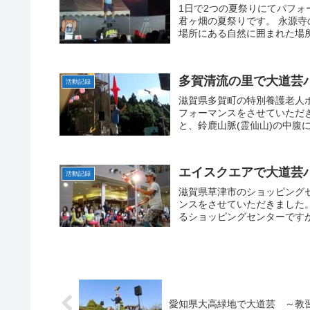
1日で2つの夏祭りにてパフォ
君ヶ畑の夏祭りです。 永源
場所にある自然に囲まれた場所
多賀清流の里で大道芸
活動記録
滋賀県多賀町の特別養護老人
フォーマンスをさせていただき
と、鈴鹿山脈(霊仙山)の中腹に
エイスクエアで大道芸
活動記録
滋賀県草津市のショッピングセ
ンスをさせていただきました
るショッピングセンターですが
愛知県大高緑地で大道芸 ～教