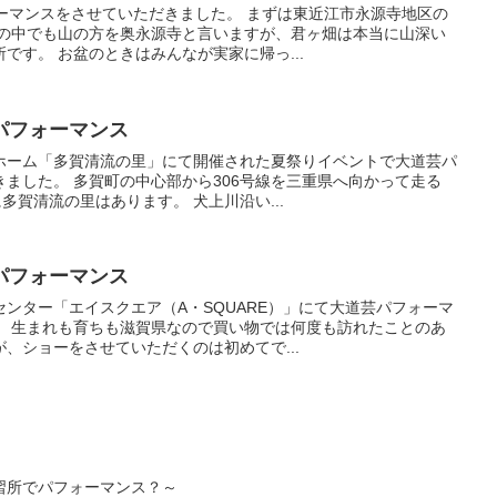
ーマンスをさせていただきました。 まずは東近江市永源寺地区の
寺の中でも山の方を奥永源寺と言いますが、君ヶ畑は本当に山深い
です。 お盆のときはみんなが実家に帰っ...
パフォーマンス
ホーム「多賀清流の里」にて開催された夏祭りイベントで大道芸パ
ました。 多賀町の中心部から306号線を三重県へ向かって走る
多賀清流の里はあります。 犬上川沿い...
パフォーマンス
ンター「エイスクエア（A・SQUARE）」にて大道芸パフォーマ
。 生まれも育ちも滋賀県なので買い物では何度も訪れたことのあ
、ショーをさせていただくのは初めてで...
習所でパフォーマンス？～