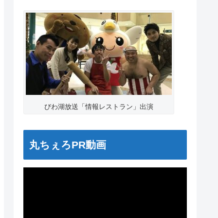
びわ湖放送「情報レストラン」出演
丸ちぇろPR動画