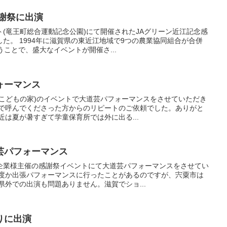
謝祭に出演
(竜王町総合運動記念公園)にて開催されたJAグリーン近江記念感
た。 1994年に滋賀県の東近江地域で9つの農業協同組合が合併
うことで、盛大なイベントが開催さ...
ォーマンス
(こどもの家)のイベントで大道芸パフォーマンスをさせていただき
トで呼んでくださった方からのリピートのご依頼でした。ありがと
近は夏が暑すぎて学童保育所では外に出る...
芸パフォーマンス
企業様主催の感謝祭イベントにて大道芸パフォーマンスをさせてい
何度か出張パフォーマンスに行ったことがあるのですが、宍粟市は
県外での出演も問題ありません。滋賀でショ...
りに出演