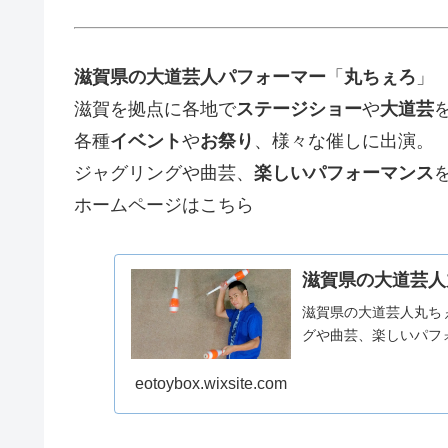
滋賀県の大道芸人パフォーマー
「
丸ちぇろ
」
滋賀を拠点に各地で
ステージショー
や
大道芸
各種
イベント
や
お祭り
、様々な催しに出演。
ジャグリングや曲芸、
楽しいパフォーマンス
ホームページはこちら
滋賀県の大道芸人
滋賀県の大道芸人丸ち
グや曲芸、楽しいパフ
eotoybox.wixsite.com