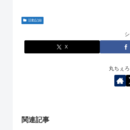
活動記録
シ
X
丸ちぇろ
関連記事