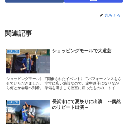
丸ちぇろ
関連記事
ショッピングモールで大道芸
活動記録
ショッピングモールにて開催されたイベントにてパフォーマンスをさ
せていただきました。 非常に広い施設なので、途中迷子になりなが
ら何とか会場へ到着。 準備を済まして控室に戻ったものの、トイレ
に行ったらまた迷子(涙目)さて、肝心のステージの方です...
長浜市にて夏祭りに出演 ～偶然
活動記録
のリピート出演～