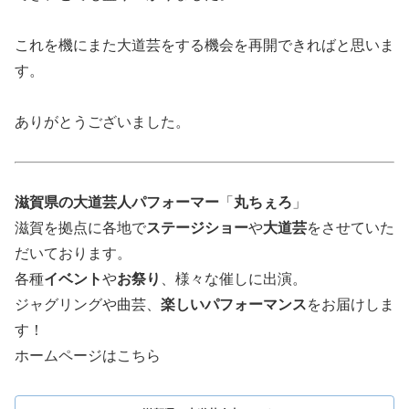
これを機にまた大道芸をする機会を再開できればと思いま
す。
ありがとうございました。
滋賀県の大道芸人パフォーマー
「
丸ちぇろ
」
滋賀を拠点に各地で
ステージショー
や
大道芸
をさせていた
だいております。
各種
イベント
や
お祭り
、様々な催しに出演。
ジャグリングや曲芸、
楽しいパフォーマンス
をお届けしま
す！
ホームページはこちら