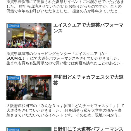
滋賀県長浜市にて開催された夏祭りイベントに出演させていただきま
した。 昨年も出演させていただいたお祭りだったのですが、全くの
偶然で今年もお呼びいただきました。 担当の方が昨年来ていたとは
知らずお声がけしてくださったとのことです。何と言う偶然...
エイスクエアで大道芸パフォーマ
活動記録
ンス
滋賀県草津市のショッピングセンター「エイスクエア（A・
SQUARE）」にて大道芸パフォーマンスをさせていただきました。
生まれも育ちも滋賀県なので買い物では何度も訪れたことのあるショ
ッピングセンターですが、ショーをさせていただくのは初めてで...
岸和田どんチャカフェスタで大道
活動記録
芸
大阪府岸和田市の「みんなＤａｙ参加！どんチャカフェスタ！」にて
大道芸をさせていただきました。 何を隠そう私が大学生の頃から参
加させていただいているイベントです。 そのため、現地へ向かう道
中の景色や、現場の雰囲気を味わう度に懐かしい気持ちにな...
日野町にて大道芸パフォーマンス
活動記録