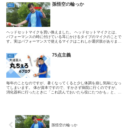
孫悟空の輪っか
雑記
ヘッドセットマイクを買い換えました。 ヘッドセットマイクとは、
パフォーマンスの時に付けている耳にかけるタイプのマイクのことで
す。実はパフォーマンスで使えるマイクはこれしか選択肢がありませ
ん。両手を使うのでハンドマイクはもちろんダメ。ピンマイ...
75点主義
雑記
毎年のことなのですが、暑くなってくると少し体調を崩し気味になっ
てしまいます。 体が資本ですので、すかさず病院に行くのですが、
消化器科に行ったときに「これ読んでおいたら役にたつかも」と、冊
子を渡されました。 基本的に、体調を整えるためにこうい...
孫悟空の輪っか