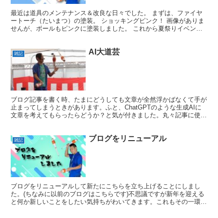
最近は道具のメンテナンス＆改良な日々でした。 まずは、ファイヤ
ートーチ（たいまつ）の塗装。 ショッキングピンク！ 画像がありま
せんが、ボールもピンクに塗装しました。 これから夏祭りイベント
の時期に入りますので、夜パフォーマンスすることが多く...
AI大道芸
雑記
ブログ記事を書く時、たまにどうしても文章が全然浮かばなくて手が
止まってしまうときがあります。ふと、ChatGPTのような生成AIに
文章を考えてもらったらどうか？と気が付きました。丸々記事に使え
ないとしても、多少は参考になるかもしれません。早...
ブログをリニューアル
雑記
ブログをリニューアルして新たにこちらを立ち上げることにしまし
た。(ちなみに以前のブログはこちらです)不思議ですが新年を迎える
と何か新しいことをしたい気持ちがわいてきます。これもその一環で
しょうか。思い返すと10年以上前にウェブリブログ(こち...