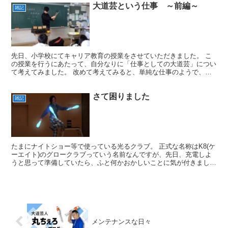
大道芸という仕事 ～前編～
雑記
先日、小学校にてキャリア教育の授業をさせていただきました。 こ
の授業を行うにあたって、自分なりに「仕事としての大道芸」につい
て考えてみました。 改めて考えてみると、単純な仕事のようで、実
はとても奥が深いです。 まずは、この仕事はスポーツ選手...
さて困りました
雑記
たまにナイトショー等で使っている光るクラブ。 正式な名称はK8(ケ
ーエイト)のグロークラブっていう名前なんですが、先日、充電しよ
うと思って準備していたら、ふと何かおかしいことに気が付きまし
た。 ああっ！亀裂がはいってる・・・。慌てて他のクラ...
メンテナンスな日々