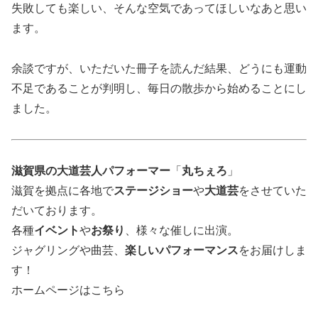
失敗しても楽しい、そんな空気であってほしいなあと思い
ます。
余談ですが、いただいた冊子を読んだ結果、どうにも運動
不足であることが判明し、毎日の散歩から始めることにし
ました。
滋賀県の大道芸人パフォーマー
「
丸ちぇろ
」
滋賀を拠点に各地で
ステージショー
や
大道芸
をさせていた
だいております。
各種
イベント
や
お祭り
、様々な催しに出演。
ジャグリングや曲芸、
楽しいパフォーマンス
をお届けしま
す！
ホームページはこちら