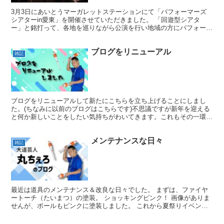
3月3日にあいとうマーガレットステーションにて「パフォーマーズ
シアターin愛東」を開催させていただきました。 「回遊型シアタ
ー」と銘打って、各地を巡りながら公演を行い地域の方にパフォーマ
ンスを通じて楽しんでいただく。そんな企画の第一弾でした...
ブログをリニューアル
雑記
ブログをリニューアルして新たにこちらを立ち上げることにしまし
た。(ちなみに以前のブログはこちらです)不思議ですが新年を迎える
と何か新しいことをしたい気持ちがわいてきます。これもその一環で
しょうか。思い返すと10年以上前にウェブリブログ(こち...
メンテナンスな日々
雑記
最近は道具のメンテナンス＆改良な日々でした。 まずは、ファイヤ
ートーチ（たいまつ）の塗装。 ショッキングピンク！ 画像がありま
せんが、ボールもピンクに塗装しました。 これから夏祭りイベント
の時期に入りますので、夜パフォーマンスすることが多く...