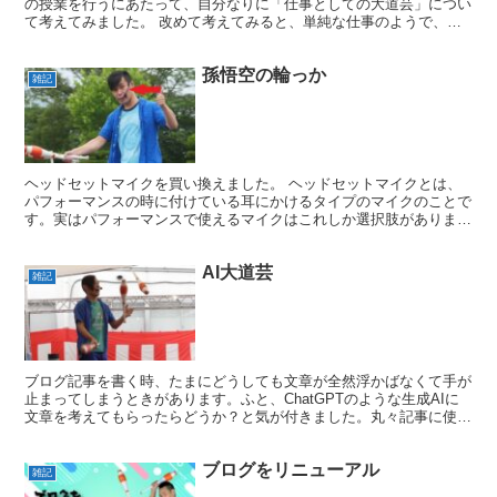
の授業を行うにあたって、自分なりに「仕事としての大道芸」につい
て考えてみました。 改めて考えてみると、単純な仕事のようで、実
はとても奥が深いです。 まずは、この仕事はスポーツ選手...
孫悟空の輪っか
雑記
ヘッドセットマイクを買い換えました。 ヘッドセットマイクとは、
パフォーマンスの時に付けている耳にかけるタイプのマイクのことで
す。実はパフォーマンスで使えるマイクはこれしか選択肢がありませ
ん。両手を使うのでハンドマイクはもちろんダメ。ピンマイ...
AI大道芸
雑記
ブログ記事を書く時、たまにどうしても文章が全然浮かばなくて手が
止まってしまうときがあります。ふと、ChatGPTのような生成AIに
文章を考えてもらったらどうか？と気が付きました。丸々記事に使え
ないとしても、多少は参考になるかもしれません。早...
ブログをリニューアル
雑記