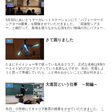
3月3日にあいとうマーガレットステーションにて「パフォーマーズ
シアターin愛東」を開催させていただきました。 「回遊型シアタ
ー」と銘打って、各地を巡りながら公演を行い地域の方にパフォーマ
ンスを通じて楽しんでいただく。そんな企画の第一弾でした...
さて困りました
雑記
たまにナイトショー等で使っている光るクラブ。 正式な名称はK8(ケ
ーエイト)のグロークラブっていう名前なんですが、先日、充電しよ
うと思って準備していたら、ふと何かおかしいことに気が付きまし
た。 ああっ！亀裂がはいってる・・・。慌てて他のクラ...
大道芸という仕事 ～前編～
雑記
先日、小学校にてキャリア教育の授業をさせていただきました。 こ