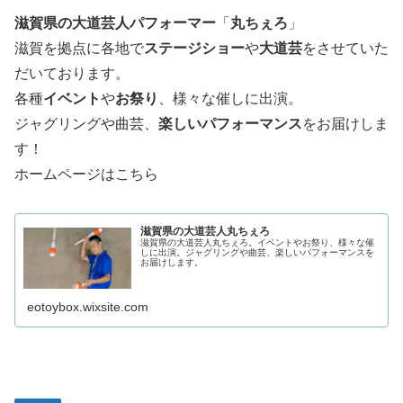
滋賀県の大道芸人パフォーマー
「
丸ちぇろ
」
滋賀を拠点に各地で
ステージショー
や
大道芸
をさせていた
だいております。
各種
イベント
や
お祭り
、様々な催しに出演。
ジャグリングや曲芸、
楽しいパフォーマンス
をお届けしま
す！
ホームページはこちら
滋賀県の大道芸人丸ちぇろ
滋賀県の大道芸人丸ちぇろ。イベントやお祭り、様々な催
しに出演。ジャグリングや曲芸、楽しいパフォーマンスを
お届けします。
eotoybox.wixsite.com