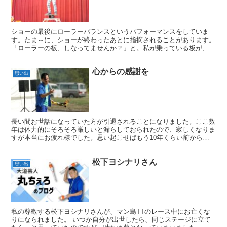
ショーの最後にローラーバランスというパフォーマンスをしていま
す。たま～に、ショーが終わったあとに指摘されることがあります。
「ローラーの板、しなってませんか？」と。私が乗っている板が、重
みで曲がっているのではないか？というご指摘です。写真で確...
心からの感謝を
思い出
長い間お世話になっていた方が引退されることになりました。ここ数
年は体力的にそろそろ厳しいと漏らしておられたので、寂しくなりま
すが本当にお疲れ様でした。思い起こせばもう10年くらい前からお
世話になっていたのでしょうか。年は離れているのですが、...
松下ヨシナリさん
思い出
私の尊敬する松下ヨシナリさんが、マン島TTのレース中にお亡くな
りになられました。 いつか自分が出世したら、同じステージに立て