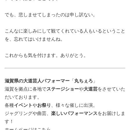
でも、悲しませてしまったのは申し訳ない。
こんなに楽しみにして観てくれている人もいるということ
を、忘れてはいけませんね。
これからも気を付けます。ありがとう。
滋賀県の大道芸人パフォーマー
「
丸ちぇろ
」
滋賀を拠点に各地で
ステージショー
や
大道芸
をさせていた
だいております。
各種
イベント
や
お祭り
、様々な催しに出演。
ジャグリングや曲芸、
楽しいパフォーマンス
をお届けしま
す！
ホームページはこちら