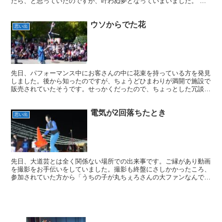
たら、と思っていたのですが、叶わぬ夢となっていまいました。 マ
ン島TTに挑戦される様子はホームページやSNSで見させ...
ウソからでた花
思い出
先日、パフォーマンス中にお客さんの中に花束を持っている方を発見
しました。後から知ったのですが、ちょうどひまわりが満開で施設で
販売されていたそうです。せっかくだったので、ちょっとした冗談で
「ファンの方が花束を持って来てくれました！」とショー中...
電気が2回落ちたとき
思い出
先日、大道芸とは全く関係ない場所での出来事です。ご縁があり動画
を撮影をお手伝いをしていました。撮影も終盤にさしかかったころ、
参加されていた方から「うちの子が丸ちぇろさんの大ファンなんで
す！」と声をかけていただきました。小学1年生くらいの子な...