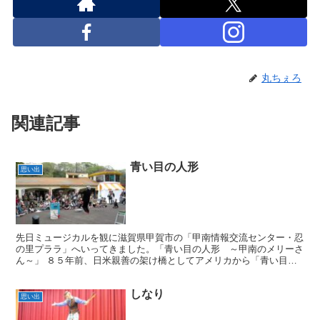
丸ちぇろ
関連記事
青い目の人形
思い出
先日ミュージカルを観に滋賀県甲賀市の「甲南情報交流センター・忍
の里プララ」へいってきました。「青い目の人形 ～甲南のメリーさ
ん～」 ８５年前、日米親善の架け橋としてアメリカから「青い目の
人形」が贈られてきたそうです。 滋賀県には現在その人形...
しなり
思い出