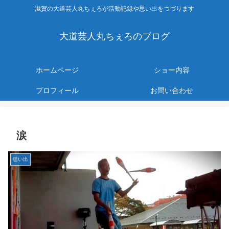
滋賀の大道芸人丸ちぇろが活動記録や思い出をつづります
大道芸人丸ちぇろのブログ
ホームページ
ショー内容
プロフィール
お問い合わせ
涙
思い出