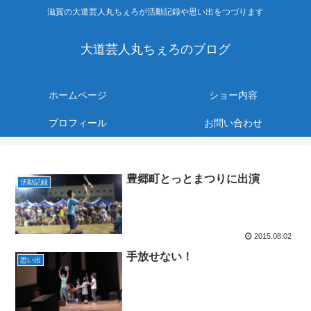
滋賀の大道芸人丸ちぇろが活動記録や思い出をつづります
大道芸人丸ちぇろのブログ
ホームページ
ショー内容
プロフィール
お問い合わせ
豊郷町とっとまつりに出演
活動記録
2015.08.02
手放せない！
思い出