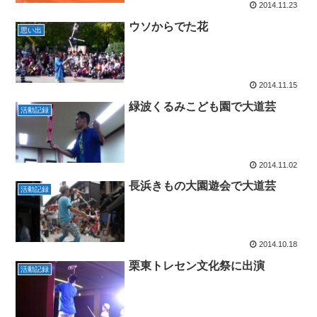
2014.11.23
ウソからでた花
思い出
2014.11.15
緑波くるみこども園で大道芸
活動記録
2014.11.02
長浜きもの大園遊会で大道芸
活動記録
2014.10.18
栗東トレセン文化祭に出演
活動記録