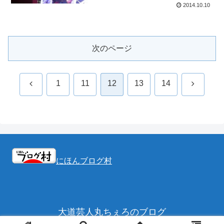
2014.10.10
次のページ
前
次
1
11
12
13
14
へ
へ
にほんブログ村
大道芸人丸ちぇろのブログ