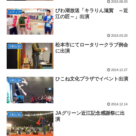
2015.06.03
びわ湖放送「キラりん滋賀 ～近
メディア
江の匠～」出演
2015.03.20
松本市にてロータリークラブ例会
活動記録
に出演
2014.12.27
ひこね文化プラザでイベント出演
活動記録
2014.12.14
JAグリーン近江記念感謝祭に出
活動記録
演