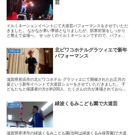
芸
イルミネーションイベントにて大道芸パフォーマンスをさせていただ
きました。 なかなか寒い季節となりましたが、防寒対策をしっかり
と整えて会場へ。 せっかくのイルミネーションですので、パフォー
マンスの方も光る道具をいくつか使ったナイトショーバージ...
北ビワコホテルグラツィエで新年
活動記録
パフォーマンス
滋賀県長浜市の北ビワコホテル グラツィエにて開催されたお正月の
宴という新年イベントで大道芸ショーをさせていただきました。 子
どもたちと保護者の方が約200人、たくさんの方が来場されておられ
ました。 ホテルの宴会場での出演の場合、出演者はバッ...
緑波くるみこども園で大道芸
活動記録
滋賀県草津市の緑波くるみこども園(当時は緑波くるみ保育園)で大道