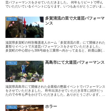
芸パフォーマンスをさせていただきました。 何年もリピートで呼ん
でいただいているイベントになります。いつもありがとうございま
す。 こういった大道芸やジャグリング・曲芸のショーは子...
多賀清流の里で大道芸パフォーマ
活動記録
ンス
滋賀県多賀町の特別養護老人ホーム「多賀清流の里」にて開催された
夏祭りイベントで大道芸パフォーマンスをさせていただきました。
多賀町の中心部から306号線を三重県へ向かって走ると、鈴鹿山脈(霊
仙山)の中腹に多賀清流の里はあります。 犬上川沿い...
高島市にて大道芸パフォーマンス
活動記録
滋賀県高島市にて開催された企業様の懇親イベントでパフォーマンス
をさせていただきました。 昨年出演させていただき非常に好評だっ
たので今年も声をかけていただきました。ありがとうございます。
高島市は同じ滋賀県でもなかなか行く機会がないので嬉しい...
ホラー
活動記録