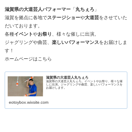
滋賀県の大道芸人パフォーマー
「
丸ちぇろ
」
滋賀を拠点に各地で
ステージショー
や
大道芸
をさせていた
だいております。
各種
イベント
や
お祭り
、様々な催しに出演。
ジャグリングや曲芸、
楽しいパフォーマンス
をお届けしま
す！
ホームページはこちら
滋賀県の大道芸人丸ちぇろ
滋賀県の大道芸人丸ちぇろ。イベントやお祭り、様々な催
しに出演。ジャグリングや曲芸、楽しいパフォーマンスを
お届けします。
eotoybox.wixsite.com