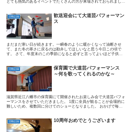
とても熱気のあるイベントでたくさんの方が来場されておられまし
た。 あまりに来場者が多いので道が混雑して大道芸ポイント...
歓送迎会にて大道芸パフォーマン
活動記録
ス
まだまだ寒い日が続きます。一瞬春のように暖かくなって油断させ
て、また冬の寒さに戻るのは勘弁してほしいなと思う今日この頃で
す。 さて、年度末のこの季節になると必ずと言ってよいほど子供会
さん主催のイベントから出演依頼をいただきます。 ちょうど新...
保育園で大道芸パフォーマンス
活動記録
～何を歌ってくれるのかな～
滋賀県近江八幡市の保育園にて開催されたお楽しみ会で大道芸パフォ
ーマンスをさせていただきました。 1度に全員が観ることが会場的に
難しいため、複数回に分けてのショーとなりました。 おかげで毎回
ちょうど良いくらいの人数で観ていただけたので、混雑し...
10周年おめでとうございます
活動記録