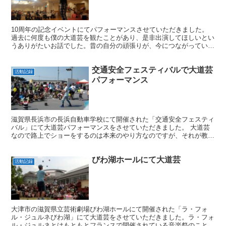
10周年の記念イベントにてパフォーマンスさせていただきました。
過去に何度も僕の大道芸を観たことがあり、是非出演してほしいとい
うありがたいお話でした。昔の自分の頑張りが、今につながっている
んだなぁと、最近はそんなことを実感する機会が増えた気が...
交通安全フェスティバルで大道芸
活動記録
パフォーマンス
滋賀県長浜市の長浜自動車学校にて開催された「交通安全フェスティ
バル」にて大道芸パフォーマンスをさせていただきました。 大道芸
なので路上でショーをするのは本来のやり方なのですが、それが教習
所の道路だと何だか不思議な気持ちになりました。 少し暑...
びわ湖ホールにて大道芸
活動記録
大津市の滋賀県立芸術劇場びわ湖ホールにて開催された「ラ・フォ
ル・ジュルネびわ湖」にて大道芸をさせていただきました。ラ・フォ
ル・ジュルネとはもともとフランスで開催されている音楽祭のこと