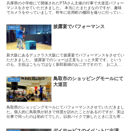
兵庫県の小学校にて開催されたPTAさん主催の行事で大道芸パフォー
マンスをさせていただきました。 本当にたまたまなのですが、趣味
でカメラをやっていまして、昨年に佐用町の棚田を撮りに行っていま
した。 今回お世話になった小学校の近くも通っていて、...
披露宴でパフォーマンス
活動記録
新大阪にあるデュクラス大阪にて披露宴でパフォーマンスをさせてい
ただきました。 披露宴でのショーは正直ちょっと大変です。という
のも、主役はこちらではなく新郎新婦のお二方ですので、 お二人を
祝福しつつ花を添える的な気持ちでパフォーマンスをしない...
鳥取市のショッピングモールにて
活動記録
大道芸
鳥取県のショッピングモールにてパフォーマンスさせていただきまし
た。個人的に鳥取県が好きで何度か訪れたことがあるのですが、実は
仕事で伺ったのは初めてでした。以前バイクで旅したときに立ち寄っ
たショッピングモール、まさか大道芸をするために再び訪れ...
デイサービスのイベントに出演