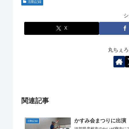
活動記録
シ
X
丸ちぇろ
関連記事
かすみ会まつりに出演
活動記録
滋賀県彦根市のかいぜ寮内に