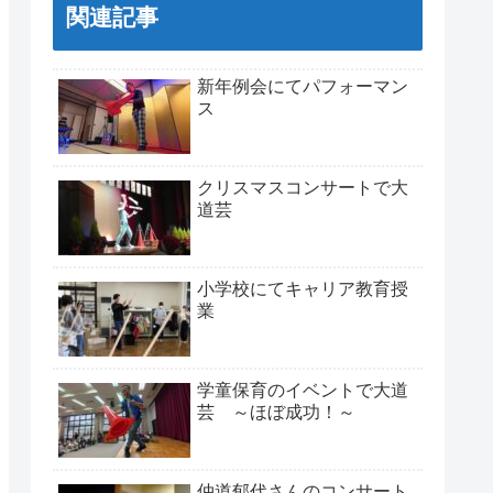
関連記事
新年例会にてパフォーマン
ス
クリスマスコンサートで大
道芸
小学校にてキャリア教育授
業
学童保育のイベントで大道
芸 ～ほぼ成功！～
仲道郁代さんのコンサート