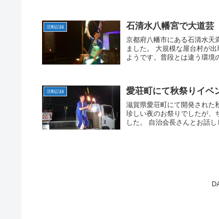
石清水八幡宮で大道芸
活動記録
京都府八幡市にある石清水天
ました。 大規模な屋台村が
ようです。普段とは違う環境の
愛荘町にて秋祭りイベ
活動記録
滋賀県愛荘町にて開発された
珍しい夜のお祭りでしたが、
した。 自治会長さんとお話し
D