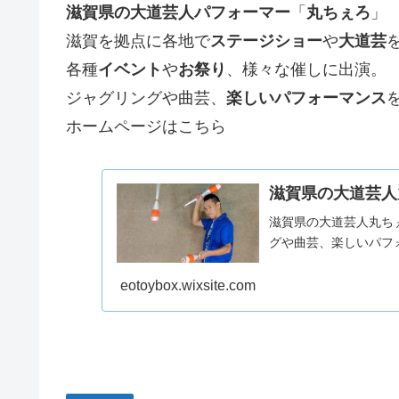
滋賀県の大道芸人パフォーマー
「
丸ちぇろ
」
滋賀を拠点に各地で
ステージショー
や
大道芸
各種
イベント
や
お祭り
、様々な催しに出演。
ジャグリングや曲芸、
楽しいパフォーマンス
ホームページはこちら
滋賀県の大道芸人
滋賀県の大道芸人丸ち
グや曲芸、楽しいパフ
eotoybox.wixsite.com