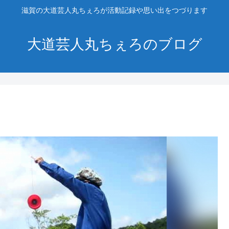
滋賀の大道芸人丸ちぇろが活動記録や思い出をつづります
大道芸人丸ちぇろのブログ