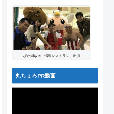
びわ湖放送「情報レストラン」出演
丸ちぇろPR動画