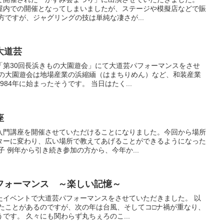
屋内での開催となってしまいましたが、ステージや模擬店などで賑
方ですが、ジャグリングの技は単純な凄さが...
大道芸
「第30回長浜きもの大園遊会」にて大道芸パフォーマンスをさせ
もの大園遊会は地場産業の浜縮緬（はまちりめん）など、和装産業
84年に始まったそうです。 当日はたく...
座
入門講座を開催させていただけることになりました。今回から場所
ターに変わり、広い場所で教えてあげることができるようになった
子 例年から引き続き参加の方から、今年か...
フォーマンス ～楽しい記憶～
たイベントで大道芸パフォーマンスをさせていただきました。 以
いたことがあるのですが、次の年は台風、そしてコ□ナ禍が重なり、
です。 久々にも関わらず丸ちぇろのこ...