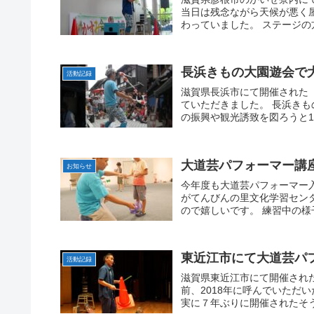
当日は残念ながら天候が悪く
わっていました。 ステージの
長浜きもの大園遊会で
活動記録
滋賀県長浜市にて開催された
ていただきました。 長浜き
の振興や観光誘致を図ろうと19
大道芸パフォーマー講
お知らせ
今年度も大道芸パフォーマー
がてんびんの里文化学習セン
ので嬉しいです。 練習中の様
東近江市にて大道芸パ
活動記録
滋賀県東近江市にて開催され
前、2018年に呼んでいただ
実に７年ぶりに開催されたそう