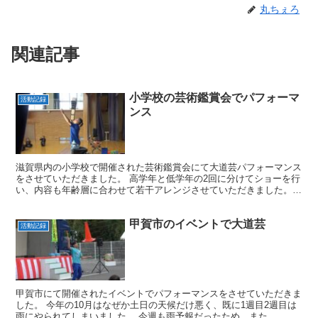
丸ちぇろ
関連記事
小学校の芸術鑑賞会でパフォーマ
活動記録
ンス
滋賀県内の小学校で開催された芸術鑑賞会にて大道芸パフォーマンス
をさせていただきました。 高学年と低学年の2回に分けてショーを行
い、内容も年齢層に合わせて若干アレンジさせていただきました。
具体的には、低学年のときはゆっくりめにやりながら笑い...
甲賀市のイベントで大道芸
活動記録
甲賀市にて開催されたイベントでパフォーマンスをさせていただきま
した。 今年の10月はなぜか土日の天候だけ悪く、既に1週目2週目は
雨にやられてしまいました。 今週も雨予報だったため、また