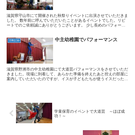
滋賀県守山市にて開催された秋祭りイベントに出演させていただきま
した。 数年前に呼んでいただいたことがあるイベントでした。リピ
ートでのご依頼誠にありがとうございます。 少し長めのパフォーマ
ンスをしてほしいというご依頼だったのですが、もう30分...
中主幼稚園でパフォーマンス
活動記録
滋賀県野洲市の中主幼稚園にて大道芸パフォーマンスをさせていただ
きました。現場に到着して、あらかた準備を終えたあと控えの部屋に
案内していただいたのですが、イスが子どもたちが使うイスだったの
で小っちゃくてかわいかったです。無駄にでかい僕が座って...
学童保育のイベントで大道芸 ～ほぼ成
功！～