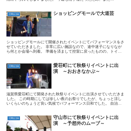
か・・・とがっかりしていましたが、直前でくもりに変わり何...
ショッピングモールで大道芸
活動記録
ショッピングモールにて開催されたイベントにてパフォーマンスをさ
せていただきました。 非常に広い施設なので、途中迷子になりなが
ら何とか会場へ到着。 準備を済まして控室に戻ったものの、トイレ
に行ったらまた迷子(涙目)さて、肝心のステージの方です...
愛荘町にて秋祭りイベントに出
活動記録
演 ～おおきなかぶ～
滋賀県愛荘町にて開発された秋祭りイベントに出演させていただきま
した。 この時期にしては珍しい夜のお祭りでしたが、ちょっと涼し
いくらいのちょうど良い気候でパフォーマンス日和でした。 自治会
長さんとお話ししていると、夏が暑すぎるので時期をずらし...
守山市にて秋祭りイベントに出
活動記録
演 ～予想外のムーブ～