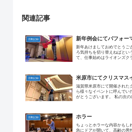
関連記事
新年例会にてパフォー
活動記録
新年あけましておめでとうご
ろ気持ちを切り替えねばとい
て、仕事始めはライオンズクラ
米原市にてクリスマス
活動記録
滋賀県米原市にて開催されたク
ら様々なイベントに呼んでい
がとうございます。 私の次の
ホラー
活動記録
ちょっとホラーな内容かもし
急にドアが開いて、高齢の男