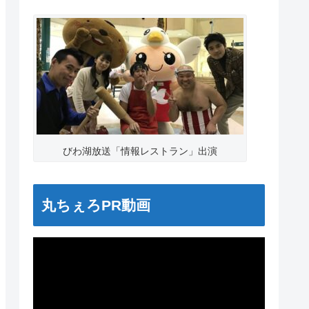
びわ湖放送「情報レストラン」出演
丸ちぇろPR動画