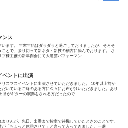
マンス
ざいます。 年末年始はダラダラと過ごしておりましたが、そろそ
うことで、張り切って新ネタ・新技の稽古に励んでおります。 さ
ブ様主催の新年例会にて大道芸パフォーマン...
イベントに出演
リスマスイベントに出演させていただきました。 10年以上前か
ただいているご縁のある方に久々にお声がけいただきました。あり
出番がギターの演奏をされる方だったので...
れませんが、先日、出番まで控室で待機していたときのことです。
性が「ちょっと休憩させて」と言って入ってきました。一瞬