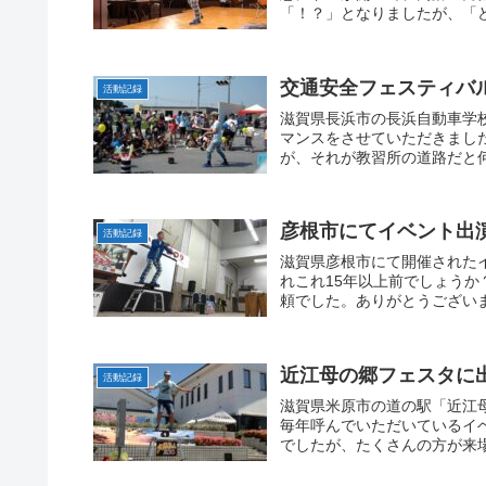
「！？」となりましたが、「ど
交通安全フェスティバ
活動記録
滋賀県長浜市の長浜自動車学
マンスをさせていただきまし
が、それが教習所の道路だと何
彦根市にてイベント出
活動記録
滋賀県彦根市にて開催された
れこれ15年以上前でしょう
頼でした。ありがとうございま
近江母の郷フェスタに
活動記録
滋賀県米原市の道の駅「近江
毎年呼んでいただいているイ
でしたが、たくさんの方が来場