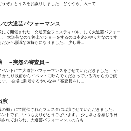
うぞ」とイスをお譲りしました。どうやら、入って...
ルで大道芸パフォーマンス
校にて開催された「交通安全フェスティバル」にて大道芸パフォー
た。 大道芸なので路上でショーをするのは本来のやり方なのです
だか不思議な気持ちになりました。 少し暑...
演 ～突然の審査員～
イベントにて大道芸パフォーマンスをさせていただきました。 か
か？かなり以前からイベントに呼んでくださっている方からのご依
す。 会場に到着するやいなや「審査員をし...
出演
母の郷」にて開催されたフェスタに出演させていただきました。
ベントです。いつもありがとうございます。 少し暑さを感じる日
されておられ、大道芸パフォーマンスの方も...