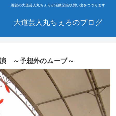
滋賀の大道芸人丸ちぇろが活動記録や思い出をつづります
大道芸人丸ちぇろのブログ
演 ～予想外のムーブ～