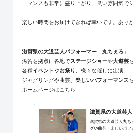
ーマンスも非常に盛り上がり、良い雰囲気で
楽しい時間をお届けできれば幸いです。あり
滋賀県の大道芸人パフォーマー
「
丸ちぇろ
」
滋賀を拠点に各地で
ステージショー
や
大道芸
各種
イベント
や
お祭り
、様々な催しに出演。
ジャグリングや曲芸、
楽しいパフォーマンス
ホームページはこちら
滋賀県の大道芸人
滋賀県の大道芸人丸ち
グや曲芸、楽しいパフ