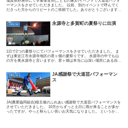
滋賀県野洲市にて学童保育所(こどもの家)のイベントで大道芸パフォ
ーマンスをさせていただきました。 以前、別のイベントで呼んでく
ださった方からのリピートのご依頼でした。ありがとうございます。
ところで、最近は夏が暑すぎて学童保育所では外に出る...
永源寺と多賀町の夏祭りに出演
活動記録
1日で2つの夏祭りにてパフォーマンスをさせていただきました。 ま
ずは東近江市永源寺地区の君ヶ畑の夏祭りです。 永源寺の中でも山
の方を奥永源寺と言いますが、君ヶ畑は本当に山深い場所にある自然
に囲まれた場所です。 お盆のときはみんなが実家に帰っ...
JA感謝祭で大道芸パフォーマン
活動記録
ス
JA(農業協同組合)様主催のふれあい感謝祭で大道芸パフォーマンスを
させていただきました。 10月からずっと土日に雨が来ることが多か
ったですが、やっと秋らしい良いお天気になりました。 というか、
日中はむしろ暑いくらいで寒暖差に驚きました。 以...