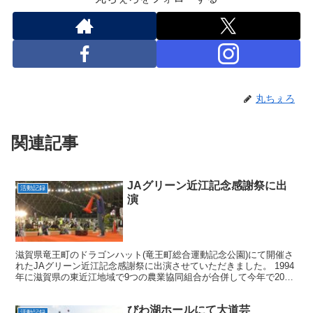
丸ちぇろ
関連記事
JAグリーン近江記念感謝祭に出
活動記録
演
滋賀県竜王町のドラゴンハット(竜王町総合運動記念公園)にて開催さ
れたJAグリーン近江記念感謝祭に出演させていただきました。 1994
年に滋賀県の東近江地域で9つの農業協同組合が合併して今年で20周
年になるということで、盛大なイベントが開催さ...
びわ湖ホールにて大道芸
活動記録