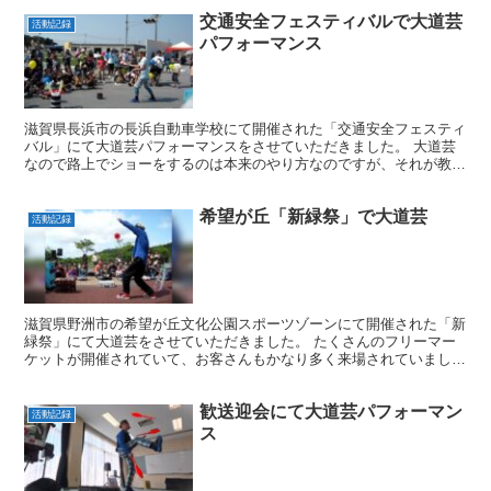
交通安全フェスティバルで大道芸
活動記録
パフォーマンス
滋賀県長浜市の長浜自動車学校にて開催された「交通安全フェスティ
バル」にて大道芸パフォーマンスをさせていただきました。 大道芸
なので路上でショーをするのは本来のやり方なのですが、それが教習
所の道路だと何だか不思議な気持ちになりました。 少し暑...
希望が丘「新緑祭」で大道芸
活動記録
滋賀県野洲市の希望が丘文化公園スポーツゾーンにて開催された「新
緑祭」にて大道芸をさせていただきました。 たくさんのフリーマー
ケットが開催されていて、お客さんもかなり多く来場されていまし
た。 大道芸人と言っても、実際に路上でパフォーマンスをで...
歓送迎会にて大道芸パフォーマン
活動記録
ス