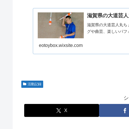
滋賀県の大道芸人
滋賀県の大道芸人丸ち
グや曲芸、楽しいパフ
eotoybox.wixsite.com
活動記録
シ
X