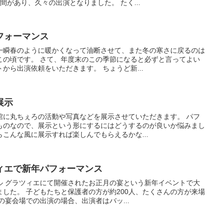
間があり、久々の出演となりました。 たく...
フォーマンス
一瞬春のように暖かくなって油断させて、また冬の寒さに戻るのは
この頃です。 さて、年度末のこの季節になると必ずと言ってよい
から出演依頼をいただきます。 ちょうど新...
展示
館に丸ちぇろの活動や写真などを展示させていただきます。 パフ
ものなので、展示という形にするにはどうするのが良いか悩みまし
こんな風に展示すれば楽しんでもらえるかな...
ィエで新年パフォーマンス
ル グラツィエにて開催されたお正月の宴という新年イベントで大
した。 子どもたちと保護者の方が約200人、たくさんの方が来場
の宴会場での出演の場合、出演者はバッ...