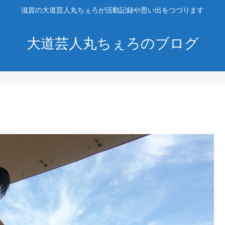
滋賀の大道芸人丸ちぇろが活動記録や思い出をつづります
大道芸人丸ちぇろのブログ