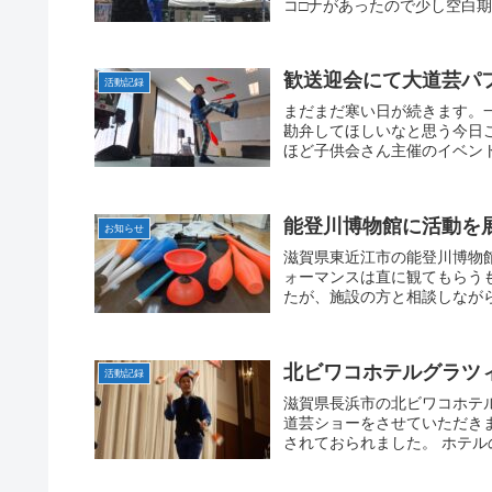
コ□ナがあったので少し空白期
歓送迎会にて大道芸パ
活動記録
まだまだ寒い日が続きます。
勘弁してほしいなと思う今日
ほど子供会さん主催のイベント
能登川博物館に活動を
お知らせ
滋賀県東近江市の能登川博物
ォーマンスは直に観てもらう
たが、施設の方と相談しながら
北ビワコホテルグラツ
活動記録
滋賀県長浜市の北ビワコホテ
道芸ショーをさせていただきま
されておられました。 ホテル