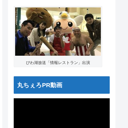
びわ湖放送「情報レストラン」出演
丸ちぇろPR動画