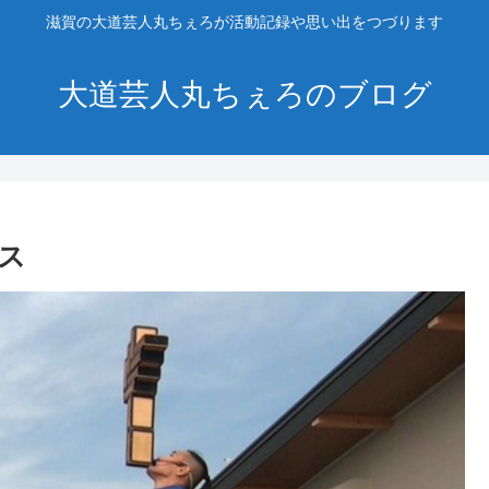
滋賀の大道芸人丸ちぇろが活動記録や思い出をつづります
大道芸人丸ちぇろのブログ
ス