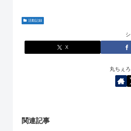
活動記録
シ
X
丸ちぇろ
関連記事