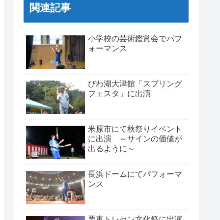
関連記事
小学校の芸術鑑賞会でパフ
ォーマンス
びわ湖大津館「スプリング
フェスタ」に出演
米原市にて秋祭りイベント
に出演 ～サインの価値が
出るように～
長浜ドームにてパフォーマ
ンス
栗東トレセン文化祭に出演