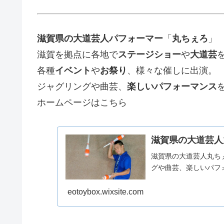
滋賀県の大道芸人パフォーマー
「
丸ちぇろ
」
滋賀を拠点に各地で
ステージショー
や
大道芸
各種
イベント
や
お祭り
、様々な催しに出演。
ジャグリングや曲芸、
楽しいパフォーマンス
ホームページはこちら
滋賀県の大道芸人
滋賀県の大道芸人丸ち
グや曲芸、楽しいパフ
eotoybox.wixsite.com