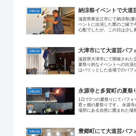
納涼祭イベントで大道
活動記録
滋賀県東近江市にて納涼祭(夏
ベントに出演した際のご縁で
心配でしたが、この日は少し風
大津市にて大道芸パフ
活動記録
滋賀県大津市にて開催された
夏祭り的なイベントへの出演
はパリッとした会場でのパフォ
永源寺と多賀町の夏祭
活動記録
1日で2つの夏祭りにてパフォ
君ヶ畑の夏祭りです。 永源
場所にある自然に囲まれた場所
豊郷町にて大道芸パフ
活動記録