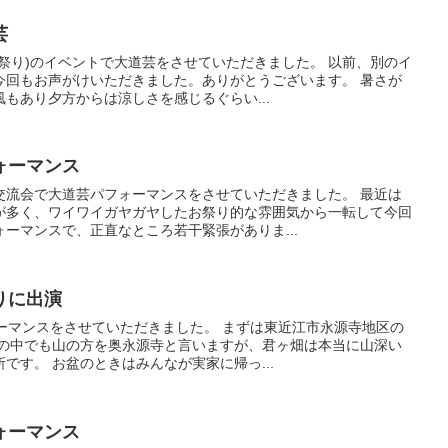
芸
祭り)のイベントで大道芸をさせていただきました。 以前、別のイ
今回もお声がけいただきました。ありがとうございます。 暑さが
もあり夕方からは涼しさを感じるぐらい...
ォーマンス
交流会で大道芸パフォーマンスをさせていただきました。 最近は
が多く、ワイワイガヤガヤしたお祭り的な雰囲気から一転して今回
ーマンスで、正直なところ若干緊張がありま...
りに出演
ーマンスをさせていただきました。 まずは東近江市永源寺地区の
寺の中でも山の方を奥永源寺と言いますが、君ヶ畑は本当に山深い
です。 お盆のときはみんなが実家に帰っ...
ォーマンス