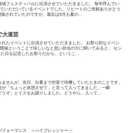
地域フェスティバルに出演させていただきました。 毎年呼んでい
せていただいているイベントでした。リピートのご依頼ありがとう
催されていたのですが、最近は9月も夏の...
で大道芸
されたイベントに出演させていただきました。 お祭り的なイベン
月開催ということで珍しいなと思い担当の方に聞いてみると、 セン
れた日を記念したお祭りだから、というこ...
れませんが、先日、出番まで控室で待機していたときのことです。
性が「ちょっと休憩させて」と言って入ってきました。一瞬
うぞ」とイスをお譲りしました。どうやら、入って...
パフォーマンス ～ハイプレッシャー～