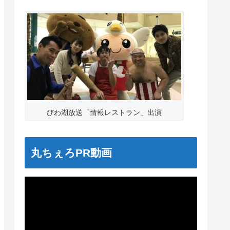
びわ湖放送「情報レストラン」出演
丸ちぇろPR動画