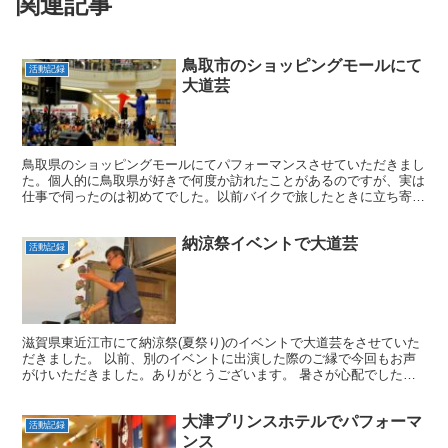
関連記事
鳥取市のショッピングモールにて
活動記録
大道芸
鳥取県のショッピングモールにてパフォーマンスさせていただきまし
た。個人的に鳥取県が好きで何度か訪れたことがあるのですが、実は
仕事で伺ったのは初めてでした。以前バイクで旅したときに立ち寄っ
たショッピングモール、まさか大道芸をするために再び訪れ...
納涼祭イベントで大道芸
活動記録
滋賀県東近江市にて納涼祭(夏祭り)のイベントで大道芸をさせていた
だきました。 以前、別のイベントに出演した際のご縁で今回もお声
がけいただきました。ありがとうございます。 暑さが心配でした
が、この日は少し風もあり夕方からは涼しさを感じるぐらい...
大津プリンスホテルでパフォーマ
活動記録
ンス