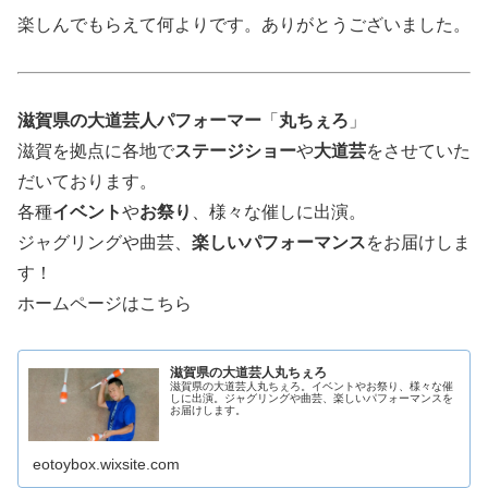
楽しんでもらえて何よりです。ありがとうございました。
滋賀県の大道芸人パフォーマー
「
丸ちぇろ
」
滋賀を拠点に各地で
ステージショー
や
大道芸
をさせていた
だいております。
各種
イベント
や
お祭り
、様々な催しに出演。
ジャグリングや曲芸、
楽しいパフォーマンス
をお届けしま
す！
ホームページはこちら
滋賀県の大道芸人丸ちぇろ
滋賀県の大道芸人丸ちぇろ。イベントやお祭り、様々な催
しに出演。ジャグリングや曲芸、楽しいパフォーマンスを
お届けします。
eotoybox.wixsite.com