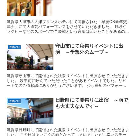
滋賀県大津市の大津プリンスホテルにて開催された「早慶OB新年交
流会」にて大道芸パフォーマンスをさせていただきました。 野球や
ラグビーなどのスポーツで早慶戦という言葉は聞いたことがあるので
すが、 もしかして早慶OBの方が集まって何か対抗戦のよ...
守山市にて秋祭りイベントに出
活動記録
演 ～予想外のムーブ～
滋賀県守山市にて開催された秋祭りイベントに出演させていただきま
した。 数年前に呼んでいただいたことがあるイベントでした。リピ
ートでのご依頼誠にありがとうございます。 少し長めのパフォーマ
ンスをしてほしいというご依頼だったのですが、もう30分...
日野町にて夏祭りに出演 ～雨で
活動記録
も大丈夫なんです～
滋賀県日野町にて開催された夏祭りイベントに出演させていただきま
した。 この日はあいにくの雨となってしまいましたが、幸いステー