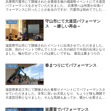
兵庫県宍粟市にて開催された企業様主催の感謝祭イベントにて大道芸
パフォーマンスをさせていただきました。 兵庫県へは何度か出張パ
フォーマンスに行ったことがあるのですが、宍粟市は初めてでした。
余談ですが、県外での出演も問題ありません。滋賀でショ...
守山市にて大道芸パフォーマン
活動記録
ス ～嬉しい再会～
滋賀県守山市にて開催されたイベントに出演させていただきました。
以前、別のイベントで呼んでくださった方の紹介で今回の出演となり
ました。輪が広がっていくのは嬉しいですね。 最近は夏まつりの出
演が多く、久々に室内でのショーでしたが、落ち着いた空...
春まつりにてパフォーマンス
活動記録
滋賀県東近江市にて開催された春祭りイベントにてパフォーマンスさ
せていただきました。非常に良いお天気となり、ちょうど桜も満開で
大道芸日和となりました。そんな気候もあってか、暖かいお客さんば
かりで笑いや歓声も聞こえるとても良い雰囲気でショーをさ...
披露宴でパフォーマンス
活動記録