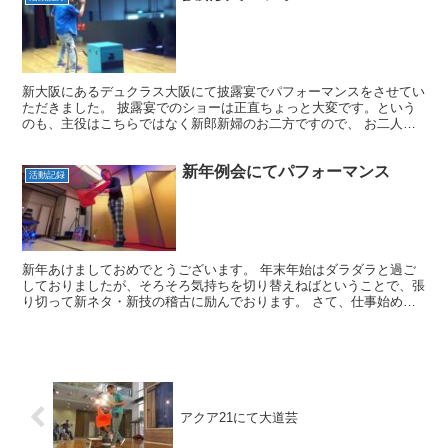
新大阪にあるデュクラス大阪にて披露宴でパフォーマンスをさせてい
ただきました。 披露宴でのショーは正直ちょっと大変です。という
のも、主役はこちらではなく新郎新婦のお二方ですので、 お二人を
祝福しつつ花を添える的な気持ちでパフォーマンスをしない...
新年例会にてパフォーマンス
活動記録
新年あけましておめでとうございます。 年末年始はダラダラと過ご
しておりましたが、そろそろ気持ちを切り替えねばということで、張
り切って新ネタ・新技の稽古に励んでおります。 さて、仕事始めは
ライオンズクラブ様主催の新年例会にて大道芸パフォーマン...
アクア21にて大道芸