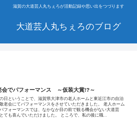
滋賀の大道芸人丸ちぇろが活動記録や思い出をつづります
大道芸人丸ちぇろのブログ
老会でパフォーマンス ～仮装大賞!?～
の日ということで、滋賀県大津市の老人ホームと東近江市の自治
敬老会にてパフォーマンスをさせていただきました。 老人ホーム
パフォーマンスでは、なかなか目の前で観る機会がない大道芸
とても喜んでいただけました。 ところで、私の後に職...