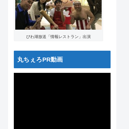
びわ湖放送「情報レストラン」出演
丸ちぇろPR動画