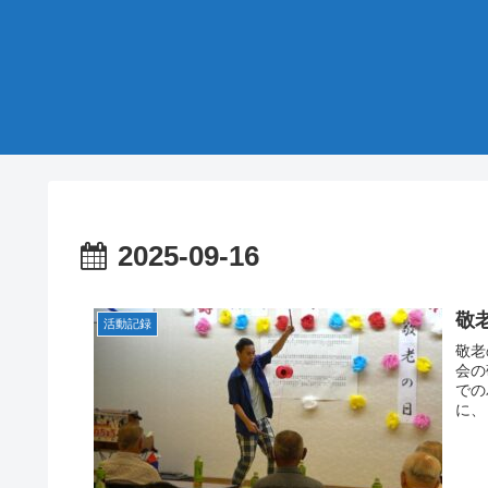
2025-09-16
敬
活動記録
敬老
会の
での
に、