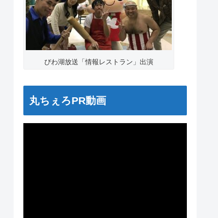
びわ湖放送「情報レストラン」出演
丸ちぇろPR動画