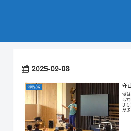
2025-09-08
守
活動記録
滋賀
以前
まし
が多