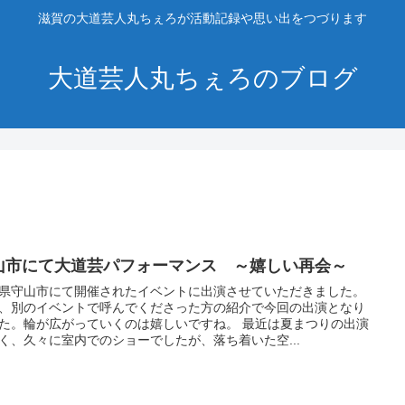
滋賀の大道芸人丸ちぇろが活動記録や思い出をつづります
大道芸人丸ちぇろのブログ
山市にて大道芸パフォーマンス ～嬉しい再会～
県守山市にて開催されたイベントに出演させていただきました。
、別のイベントで呼んでくださった方の紹介で今回の出演となり
た。輪が広がっていくのは嬉しいですね。 最近は夏まつりの出演
く、久々に室内でのショーでしたが、落ち着いた空...