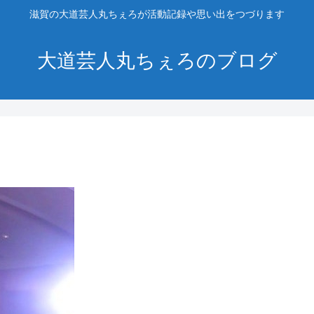
滋賀の大道芸人丸ちぇろが活動記録や思い出をつづります
大道芸人丸ちぇろのブログ