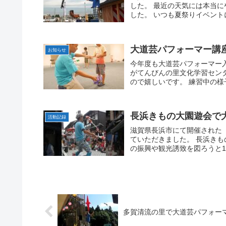
した。 最近の天気には本当
した。 いつも夏祭りイベント
大道芸パフォーマー講
お知らせ
今年度も大道芸パフォーマー
がてんびんの里文化学習セン
ので嬉しいです。 練習中の様
長浜きもの大園遊会で
活動記録
滋賀県長浜市にて開催された
ていただきました。 長浜き
の振興や観光誘致を図ろうと19
多賀清流の里で大道芸パフォー