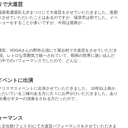
りで大道芸
瑞浪美濃源氏七夕まつりにて大道芸をさせていただきました。恵那
スさせていただいたことはあるのですが、瑞浪市は初でした。イベ
ョーをすることが多いですが、今回は道路が...
満宮。VOGAさんの野外公演にて屋台村で大道芸をさせていただき
出現。レトロな雰囲気で統一されていて、昭和の世界に迷い込んだ
中でのパフォーマンスでしたので、どんな...
イベントに出演
リスマスイベントに出演させていただきました。 10年以上前か
ただいているご縁のある方に久々にお声がけいただきました。あり
出番がギターの演奏をされる方だったので...
ォーマンス
た文化祭(フェスタ)にて大道芸パフォーマンスをさせていただきま