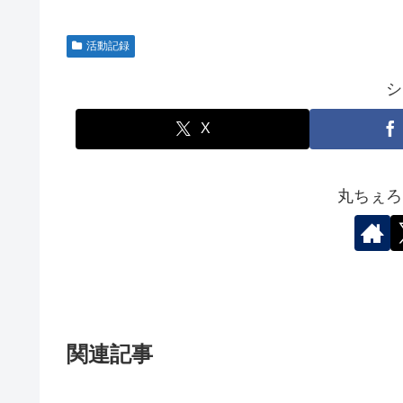
活動記録
シ
X
丸ちぇろ
関連記事