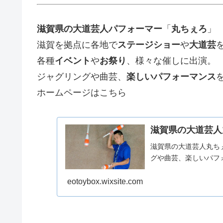
滋賀県の大道芸人パフォーマー
「
丸ちぇろ
」
滋賀を拠点に各地で
ステージショー
や
大道芸
各種
イベント
や
お祭り
、様々な催しに出演。
ジャグリングや曲芸、
楽しいパフォーマンス
ホームページはこちら
滋賀県の大道芸人
滋賀県の大道芸人丸ち
グや曲芸、楽しいパフ
eotoybox.wixsite.com