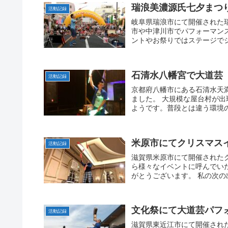
瑞浪美濃源氏七夕まつ
活動記録
岐阜県瑞浪市にて開催された
市や中津川市でパフォーマン
ントやお祭りではステージでシ
石清水八幡宮で大道芸
活動記録
京都府八幡市にある石清水天
ました。 大規模な屋台村が
ようです。普段とは違う環境の
米原市にてクリスマス
活動記録
滋賀県米原市にて開催されたク
ら様々なイベントに呼んでい
がとうございます。 私の次の
文化祭にて大道芸パフ
活動記録
滋賀県東近江市にて開催され