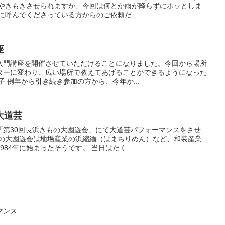
にやきもきさせられますが、今回は何とか雨が降らずにホッとしま
に呼んでくださっている方からのご依頼だ...
座
入門講座を開催させていただけることになりました。今回から場所
ターに変わり、広い場所で教えてあげることができるようになった
子 例年から引き続き参加の方から、今年か...
大道芸
「第30回長浜きもの大園遊会」にて大道芸パフォーマンスをさせ
もの大園遊会は地場産業の浜縮緬（はまちりめん）など、和装産業
84年に始まったそうです。 当日はたく...
マンス