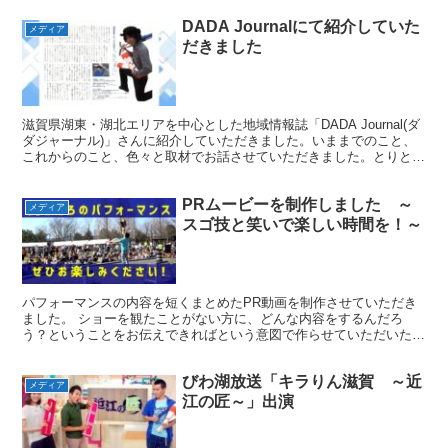
DADA Journalにて紹介していた
メディア
だきました
滋賀県湖東・湖北エリアを中心とした地域情報誌「DADA Journal(ダ
ダジャーナル)」さんに紹介していただきました。いままでのこと、
これからのこと、色々と取材でお話させていただきました。とりとめ
のない話ばかりしてしまいましたが、うまく記...
PRムービーを制作しました ～
メディア
スゴ技と笑いで楽しい時間を！～
パフォーマンスの内容を短くまとめたPR動画を制作させていただき
ました。 ショーを観たことがない方に、どんな内容をするんだろ
う？ということをお伝えできればという意図で作らせていただいた映
像です。参考になれば幸いです。 スゴ技と笑いで大人から子...
びわ湖放送「キラりん滋賀 ～近
メディア
江の匠～」出演