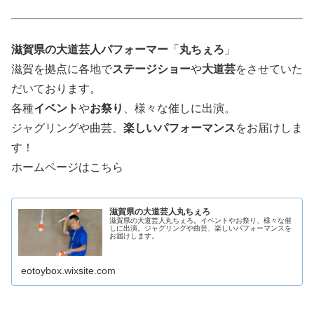
滋賀県の大道芸人パフォーマー
「
丸ちぇろ
」
滋賀を拠点に各地で
ステージショー
や
大道芸
をさせていた
だいております。
各種
イベント
や
お祭り
、様々な催しに出演。
ジャグリングや曲芸、
楽しいパフォーマンス
をお届けしま
す！
ホームページはこちら
滋賀県の大道芸人丸ちぇろ
滋賀県の大道芸人丸ちぇろ。イベントやお祭り、様々な催
しに出演。ジャグリングや曲芸、楽しいパフォーマンスを
お届けします。
eotoybox.wixsite.com