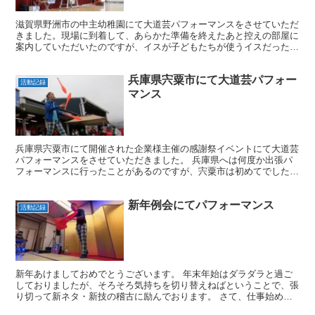
滋賀県野洲市の中主幼稚園にて大道芸パフォーマンスをさせていただ
きました。現場に到着して、あらかた準備を終えたあと控えの部屋に
案内していただいたのですが、イスが子どもたちが使うイスだったの
で小っちゃくてかわいかったです。無駄にでかい僕が座って...
兵庫県宍粟市にて大道芸パフォー
活動記録
マンス
兵庫県宍粟市にて開催された企業様主催の感謝祭イベントにて大道芸
パフォーマンスをさせていただきました。 兵庫県へは何度か出張パ
フォーマンスに行ったことがあるのですが、宍粟市は初めてでした。
余談ですが、県外での出演も問題ありません。滋賀でショ...
新年例会にてパフォーマンス
活動記録
新年あけましておめでとうございます。 年末年始はダラダラと過ご
しておりましたが、そろそろ気持ちを切り替えねばということで、張
り切って新ネタ・新技の稽古に励んでおります。 さて、仕事始めは
ライオンズクラブ様主催の新年例会にて大道芸パフォーマン...