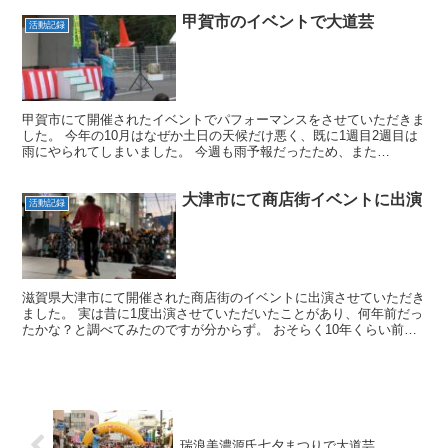
甲賀市のイベントで大道芸
活動記録
甲賀市にて開催されたイベントでパフォーマンスをさせていただきま
した。 今年の10月はなぜか土日の天候だけ悪く、既に1週目2週目は
雨にやられてしまいました。 今週も雨予報だったため、また
か・・・とがっかりしていましたが、直前でくもりに変わり何...
大津市にて商店街イベントに出演
活動記録
滋賀県大津市にて開催された商店街のイベントに出演させていただき
ました。 実は昔に1度出演させていただいたことがあり、何年前だっ
たかな？と調べてみたのですが分からず。 おそらく10年くらい前か
と思います。懐かしい気持ちで出演させていただきまし...
瑞浪美濃源氏七夕まつりで大道芸